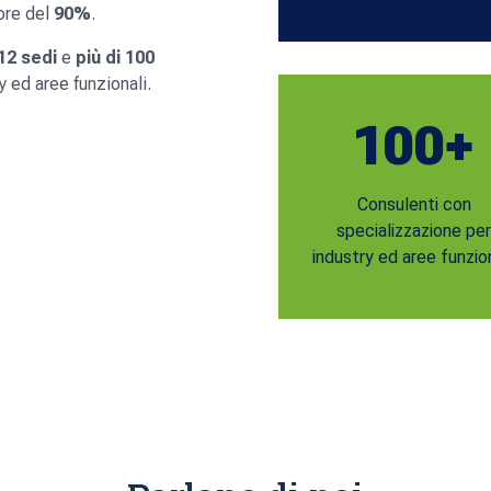
re del
90%
.
12 sedi
e
più di 100
 ed aree funzionali.
100+
Consulenti con
specializzazione pe
industry ed aree funzion