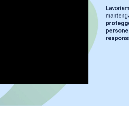
Lavoriam
mantenga
protegge
persone
responsa