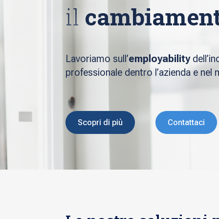
il
cambiamen
Lavoriamo sull’
employability
dell’in
professionale dentro l’azienda e nel
Scopri di più
Contattaci