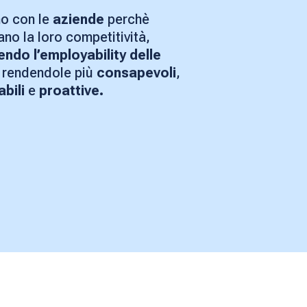
o con le
aziende
perchè
no la loro competitività,
ndo l’employability delle
rendendole più
consapevoli
,
bili
e
proattive.