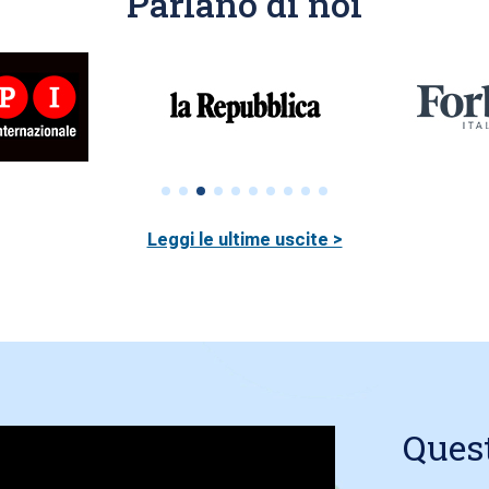
Parlano di noi
Leggi le ultime uscite >
Ques