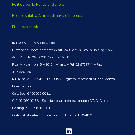
Politica per la Parità di Genere
Responsabilità Amministrativa d’Impresa
Etica aziendale
INTOO S.r.l. – A Socio Unico
Direzione e Coordinamento ex art. 2497 c.c. Gi Group Holding S.p.A.
Aut. Min. del 26.02.2007 Prot. N° 5880
P.za IV Novembre, 5 – 20124 Milano – Tel. 02.6739711 – Fax
02.673971251
R.E.A. n° MI1372545 – 17.09.1991 Registro Imprese di Milano Monza
Brianza Lodi
Cap. Soc. € 100.000,00 i.v.
C.F. 10409240156 – Società appartenente al gruppo IVA Gi Group
Holding P.I. 11412450964
Codice destinatario fatturazione elettronica UCN4I0G
