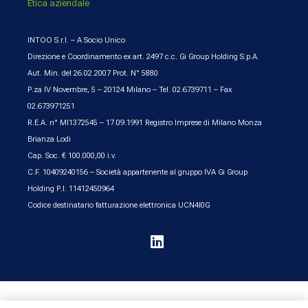
Etica aziendale
INTOO S.r.l. – A Socio Unico
Direzione e Coordinamento ex art. 2497 c.c. Gi Group Holding S.p.A.
Aut. Min. del 26.02.2007 Prot. N° 5880
P.za IV Novembre, 5 – 20124 Milano – Tel. 02.6739711 – Fax
02.673971251
R.E.A. n° MI1372545 – 17.09.1991 Registro Imprese di Milano Monza
Brianza Lodi
Cap. Soc. € 100.000,00 i.v.
C.F. 10409240156 – Società appartenente al gruppo IVA Gi Group
Holding P.I. 11412450964
Codice destinatario fatturazione elettronica UCN4I0G
