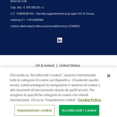
Brianza Lodi
Cap. Soc. € 100.000,00 i.v.
C.F. 10409240156 – Società appartenente al gruppo IVA Gi Group
Holding P.I. 11412450964
Codice destinatario fatturazione elettronica UCN4I0G

UK & Ireland
United States
Cliccando su “Accetta tutti i cookie”, saranno memorizzate
tutte le categorie di cookie sul dispositivo. Chiudendo questo
Cookie Policy
Privacy
Sitemap
avviso, potrai proseguire la navigazione in assenza di cookie o
altri strumenti di tracciamento diversi da quelli tecnici. Per
scegliere le specifiche categorie di cookie che intendi
memorizzare, clicca su "Impostazioni cookie"
Cookie Policy
Impostazioni cookie
Accetta tutti i cookie
© 2024 INTOO LLC. 