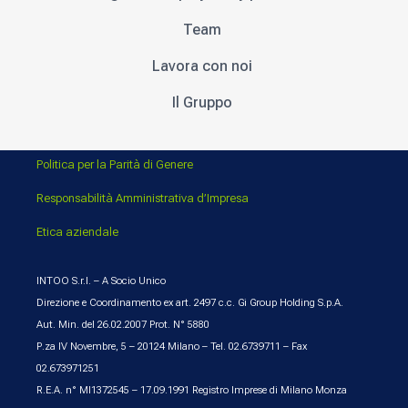
Team
Lavora con noi
Il Gruppo
Politica per la Parità di Genere
Responsabilità Amministrativa d’Impresa
Etica aziendale
INTOO S.r.l. – A Socio Unico
Direzione e Coordinamento ex art. 2497 c.c. Gi Group Holding S.p.A.
Aut. Min. del 26.02.2007 Prot. N° 5880
P.za IV Novembre, 5 – 20124 Milano – Tel. 02.6739711 – Fax
02.673971251
R.E.A. n° MI1372545 – 17.09.1991 Registro Imprese di Milano Monza