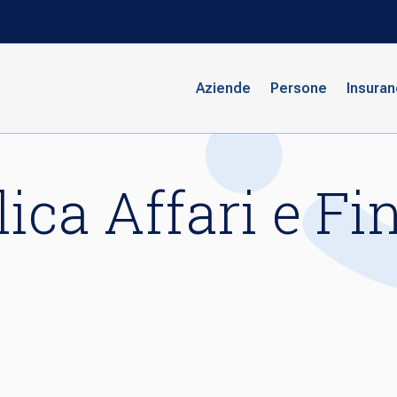
Aziende
Persone
Insura
ica Affari e F