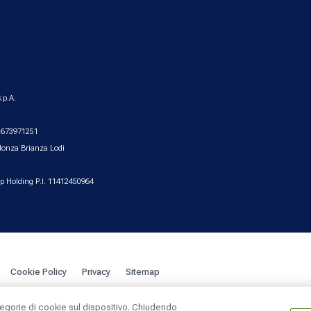
.p.A.
2.673971251
Monza Brianza Lodi
up Holding P.I. 11412450964
Cookie Policy
Privacy
Sitemap
tegorie di cookie sul dispositivo. Chiudendo