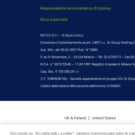
Responsabilità Amministrativa d’Impresa
Etica aziendale
INTOO S.r.l. – A Socio Unico
Direzione e Coordinamento ex art. 2497 c.c. Gi Group Holding S
Aut. Min. del 26.02.2007 Prot. N° 5880
P.za IV Novembre, 5 – 20124 Milano – Tel. 02.6739711 – Fax 0
R.E.A. n° MI1372545 – 17.09.1991 Registro Imprese di Milano 
Cap. Soc. € 100.000,00 i.v.
C.F. 10409240156 – Società appartenente al gruppo IVA Gi Gro
Codice destinatario fatturazione elettronica UCN4I0G
UK & Ireland
United States
Cliccando su “Accetta tutti i cookie”, saranno memorizzate tutte le ca