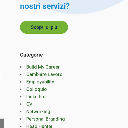
nostri servizi?
Scopri di più
Categorie
Build My Career
Cambiare Lavoro
i
Employability
Colloquio
Linkedin
CV
Networking
Personal Branding
Head Hunter