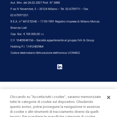
Aut. Min. del 26.02.2007 Prot. N° 5880
P.za IV Novembre, 5 – 20124 Milano – Tel. 02.6739711 – Fax
02.673971251
R.E.A. n° MI1372545 – 17.09.1991 Registro Imprese di Milano Monza
Brianza Lodi
Cap. Soc. € 100.000,00 i.v.
C.F. 10409240156 – Società appartenente al gruppo IVA Gi Group
Holding P.I. 11412450964
Codice destinatario fatturazione elettronica UCN4I0G

UK & Ireland
United States
Cliccando su “Accetta tutti i cookie”, saranno memorizzate
tutte le categorie di cookie sul dispositivo. Chiudendo
questo avviso, potrai proseguire la navigazione in assenza
Cookie Policy
Privacy
Sitemap
di cookie o altri strumenti di tracciamento diversi da quelli
tecnici. Per scegliere le specifiche categorie di cookie