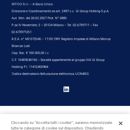
INTOO S.r.l. – A Socio Unico
Direzione e Coordinamento ex art. 2497 c.c. Gi Group Holding S.p.A.
Aut. Min. del 26.02.2007 Prot. N° 5880
P.za IV Novembre, 5 – 20124 Milano – Tel. 02.6739711 – Fax
02.673971251
R.E.A. n° MI1372545 – 17.09.1991 Registro Imprese di Milano Monza
Brianza Lodi
Cap. Soc. € 100.000,00 i.v.
C.F. 10409240156 – Società appartenente al gruppo IVA Gi Group
Holding P.I. 11412450964
Codice destinatario fatturazione elettronica UCN4I0G

UK & Ireland
United States
Cliccando su “Accetta tutti i cookie”, saranno memorizzate
tutte le categorie di cookie sul dispositivo. Chiudendo