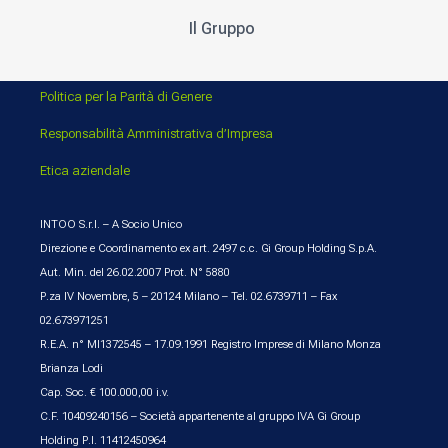
Il Gruppo
Politica per la Parità di Genere
Responsabilità Amministrativa d’Impresa
Etica aziendale
INTOO S.r.l. – A Socio Unico
Direzione e Coordinamento ex art. 2497 c.c. Gi Group Holding S.p.A.
Aut. Min. del 26.02.2007 Prot. N° 5880
P.za IV Novembre, 5 – 20124 Milano – Tel. 02.6739711 – Fax
02.673971251
R.E.A. n° MI1372545 – 17.09.1991 Registro Imprese di Milano Monza
Brianza Lodi
Cap. Soc. € 100.000,00 i.v.
C.F. 10409240156 – Società appartenente al gruppo IVA Gi Group
Holding P.I. 11412450964