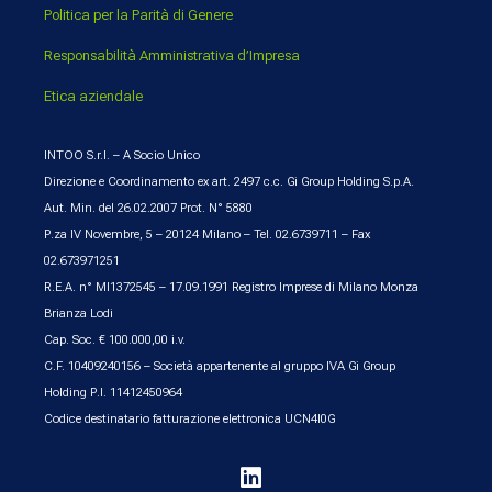
Politica per la Parità di Genere
Responsabilità Amministrativa d’Impresa
Etica aziendale
INTOO S.r.l. – A Socio Unico
Direzione e Coordinamento ex art. 2497 c.c. Gi Group Holding S.p.A.
Aut. Min. del 26.02.2007 Prot. N° 5880
P.za IV Novembre, 5 – 20124 Milano – Tel. 02.6739711 – Fax
02.673971251
R.E.A. n° MI1372545 – 17.09.1991 Registro Imprese di Milano Monza
Brianza Lodi
Cap. Soc. € 100.000,00 i.v.
C.F. 10409240156 – Società appartenente al gruppo IVA Gi Group
Holding P.I. 11412450964
Codice destinatario fatturazione elettronica UCN4I0G
