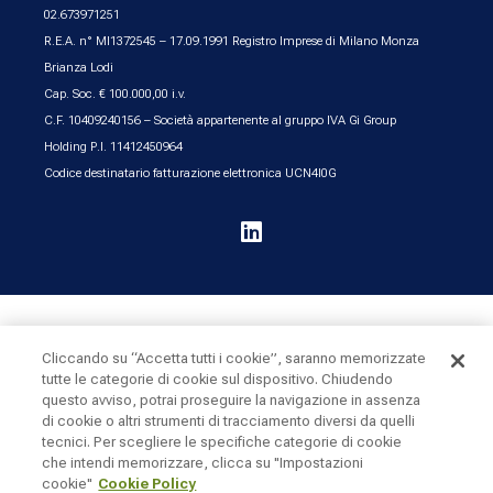
02.673971251
R.E.A. n° MI1372545 – 17.09.1991 Registro Imprese di Milano Monza
Brianza Lodi
Cap. Soc. € 100.000,00 i.v.
C.F. 10409240156 – Società appartenente al gruppo IVA Gi Group
Holding P.I. 11412450964
Codice destinatario fatturazione elettronica UCN4I0G

UK & Ireland
United States
Cliccando su “Accetta tutti i cookie”, saranno memorizzate
tutte le categorie di cookie sul dispositivo. Chiudendo
questo avviso, potrai proseguire la navigazione in assenza
Cookie Policy
Privacy
Sitemap
di cookie o altri strumenti di tracciamento diversi da quelli
tecnici. Per scegliere le specifiche categorie di cookie
che intendi memorizzare, clicca su "Impostazioni
cookie"
Cookie Policy