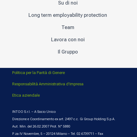
Su di noi
Long term employability protection
Team
Lavora con noi
Il Gruppo
Politica per la Parità di Genere
Responsabilità Amministrativa d’Impresa
Etica aziendale
INTOO S.r.l. – A Socio Unico
Direzione e Coordinamento ex art. 2497 c.c. Gi Group Holding S.p.A.
Aut. Min. del 26.02.2007 Prot. N° 5880
P.za IV Novembre, 5 – 20124 Milano – Tel. 02.6739711 – Fax