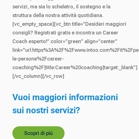
servizi, ma sia lo scheletro, il sostegno e la
struttura della nostra attività quotidiana.
[vc_empty_space][vc_btn title=”Desideri maggiori
consigli? Registrati gratis e incontra un Career
Coach esperto!” color=”green” align=”center”
link=”url:https%3A%2F%2Fwww.intoo.com%2Fit%2Fpe
le-persone%2Fcareer-
coaching%2F|title:Career%20coaching|target:_blank”]
[/vc_column][/vc_row]
Vuoi maggiori informazioni
sui nostri servizi?
Scopri di più