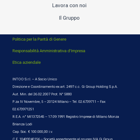
Lavora con noi
Il Gruppo
Politica per la Parità di Genere
Responsabilità Amministrativa d’Impresa
Etica aziendale
INTOO S.r.l. – A Socio Unico
Direzione e Coordinamento ex art. 2497 c.c. Gi Group Holding S.p.A.
Aut. Min. del 26.02.2007 Prot. N° 5880
P.za IV Novembre, 5 – 20124 Milano – Tel. 02.6739711 – Fax
02.673971251
R.E.A. n° MI1372545 – 17.09.1991 Registro Imprese di Milano Monza
Brianza Lodi
Cap. Soc. € 100.000,00 i.v.
C.F. 10409240156 – Società appartenente al gruppo IVA Gi Group