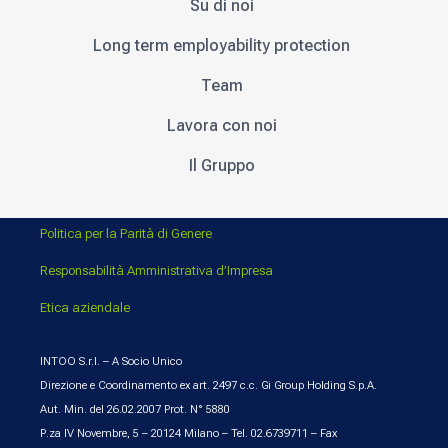
Su di noi
Long term employability protection
Team
Lavora con noi
Il Gruppo
Politica per la Parità di Genere
Responsabilità Amministrativa d’Impresa
Etica aziendale
INTOO S.r.l. – A Socio Unico
Direzione e Coordinamento ex art. 2497 c.c. Gi Group Holding S.p.A.
Aut. Min. del 26.02.2007 Prot. N° 5880
P.za IV Novembre, 5 – 20124 Milano – Tel. 02.6739711 – Fax