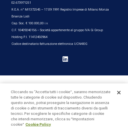
02.673971251
R.E.A. n° MI1372545 – 17.09.1991 Registro Imprese di Milano Monza
Brianza Lodi
Cap. Soc. € 100.000,00 i.v.
C.F. 10409240156 – Società appartenente al gruppo IVA Gi Group
Holding P.I. 11412450964
Codice destinatario fatturazione elettronica UCN4I0G

UK & Ireland
United States
Cliccando su “Accetta tutti i cookie”, saranno memorizzate
tutte le categorie di cookie sul dispositivo. Chiudendo
questo avviso, potrai proseguire la navigazione in assenza
Cookie Policy
Privacy
Sitemap
di cookie o altri strumenti di tracciamento diversi da quelli
tecnici. Per scegliere le specifiche categorie di cookie
che intendi memorizzare, clicca su "Impostazioni
cookie"
Cookie Policy