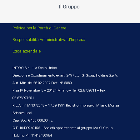
Il Gruppo
Politica per la Parità di Genere
Responsabilità Amministrativa d’Impresa
Etica aziendale
INTOO S.r.l. – A Socio Unico
Direzione e Coordinamento ex art. 2497 c.c. Gi Group Holding S.p.A.
Aut. Min. del 26.02.2007 Prot. N° 5880
P.za IV Novembre, 5 – 20124 Milano – Tel. 02.6739711 – Fax
02.673971251
R.E.A. n° MI1372545 – 17.09.1991 Registro Imprese di Milano Monza
Brianza Lodi
Cap. Soc. € 100.000,00 i.v.
C.F. 10409240156 – Società appartenente al gruppo IVA Gi Group
Holding P.I. 11412450964