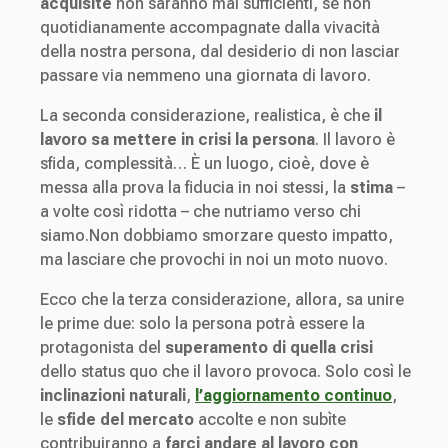
acquisite
non saranno mai sufficienti, se non
quotidianamente accompagnate dalla vivacità
della nostra persona, dal desiderio di non lasciar
passare via nemmeno una giornata di lavoro.
La seconda considerazione, realistica, è che
il
lavoro sa
mettere in crisi la persona
. Il lavoro è
sfida, complessità… È un luogo, cioè, dove è
messa alla prova la fiducia in noi stessi, la
stima
–
a volte così ridotta – che nutriamo verso chi
siamo.Non dobbiamo smorzare questo impatto,
ma lasciare che provochi in noi un moto nuovo.
Ecco che la terza considerazione, allora, sa unire
le prime due: solo la persona potrà essere la
protagonista del
superamento di quella crisi
dello status quo che il lavoro provoca. Solo così le
inclinazioni naturali
,
l’aggiornamento continuo
,
le
sfide del mercato
accolte e non subìte
contribuiranno a
farci andare al lavoro con