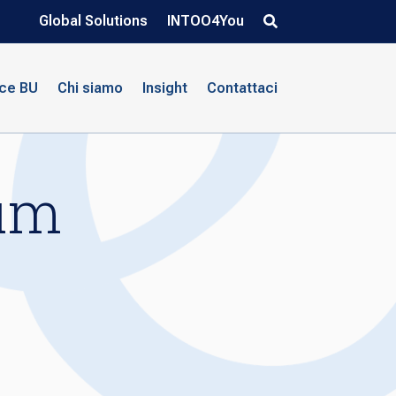
Global Solutions
INTOO4You
nce BU
Chi siamo
Insight
Contattaci
lum