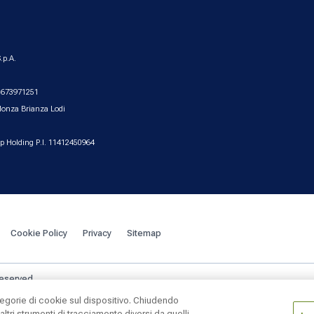
.p.A.
2.673971251
Monza Brianza Lodi
up Holding P.I. 11412450964
Cookie Policy
Privacy
Sitemap
reserved.
tegorie di cookie sul dispositivo. Chiudendo
ltri strumenti di tracciamento diversi da quelli