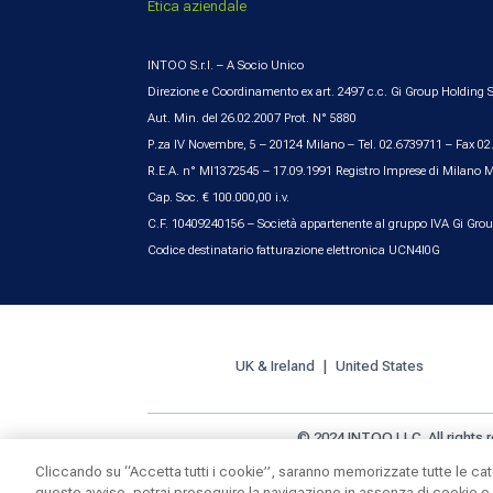
Etica aziendale
INTOO S.r.l. – A Socio Unico
Direzione e Coordinamento ex art. 2497 c.c. Gi Group Holding S
Aut. Min. del 26.02.2007 Prot. N° 5880
P.za IV Novembre, 5 – 20124 Milano – Tel. 02.6739711 – Fax 0
R.E.A. n° MI1372545 – 17.09.1991 Registro Imprese di Milano 
Cap. Soc. € 100.000,00 i.v.
C.F. 10409240156 – Società appartenente al gruppo IVA Gi Gro
Codice destinatario fatturazione elettronica UCN4I0G
UK & Ireland
United States
© 2024 INTOO LLC. All rights 
Cliccando su “Accetta tutti i cookie”, saranno memorizzate tutte le ca
questo avviso, potrai proseguire la navigazione in assenza di cookie o a