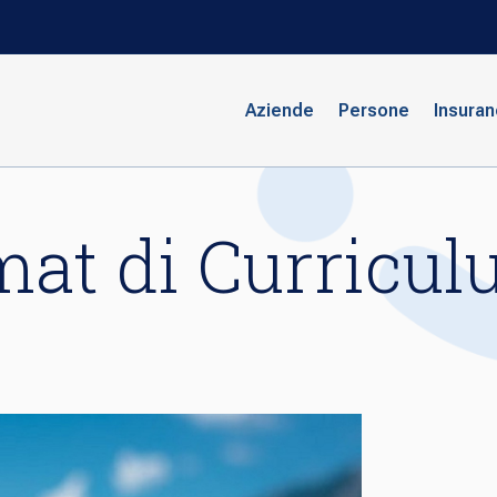
Aziende
Persone
Insura
mat di Curricu