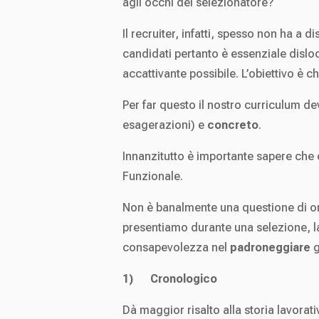
agli occhi del selezionatore?
Il recruiter, infatti, spesso non ha a d
candidati pertanto è essenziale dislo
accattivante possibile. L’obiettivo è 
Per far questo il nostro curriculum d
esagerazioni) e
concreto
.
Innanzitutto è importante sapere che 
Funzionale.
Non è banalmente una questione di or
presentiamo durante una selezione, l
consapevolezza nel
padroneggiare
g
1)
Cronologico
Dà maggior risalto alla storia lavorat