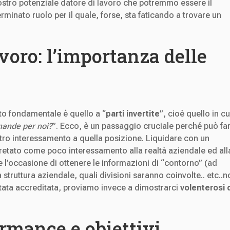
nostro potenziale datore di lavoro che potremmo essere il
erminato ruolo per il quale, forse, sta faticando a trovare un
avoro: l’importanza delle
to fondamentale è quello a “
parti invertite
”, cioè quello in cu
mande per noi?
”. Ecco, è un passaggio cruciale perché può fa
stro interessamento a quella posizione. Liquidare con un
pretato come poco interessamento alla realtà aziendale ed all
e l’occasione di ottenere le informazioni di “contorno” (ad
truttura aziendale, quali divisioni saranno coinvolte.. etc..n
stata accreditata, proviamo invece a dimostrarci
volenterosi 
ormance e obiettivi