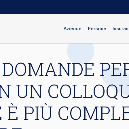
Aziende
Persone
Insura
 DOMANDE PER
N UN COLLOQU
È PIÙ COMPL