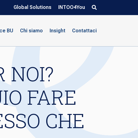
Global Solutions
INTOO4You
nce BU
Chi siamo
Insight
Contattaci
 NOI?
IO FARE
ESSO CHE