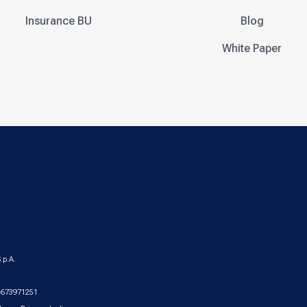
Insurance BU
Blog
White Paper
.p.A.
2.673971251