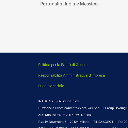
Portogallo, India e Messico.
Politica per la Parità di Genere
Responsabilità Amministrativa d’Impresa
Etica aziendale
INTOO S.r.l. – A Socio Unico
Direzione e Coordinamento ex art. 2497 c.c. Gi Group Holding S
Aut. Min. del 26.02.2007 Prot. N° 5880
P.za IV Novembre, 5 – 20124 Milano – Tel. 02.6739711 – Fax 0