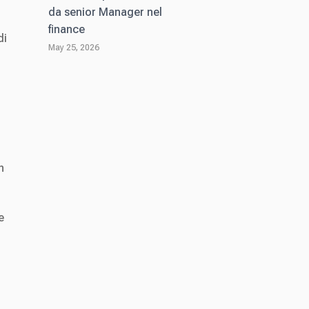
da senior Manager nel
finance
di
May 25, 2026
n
e