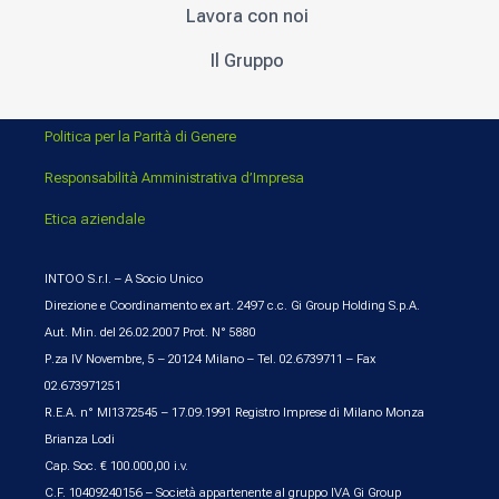
Lavora con noi
Il Gruppo
Politica per la Parità di Genere
Responsabilità Amministrativa d’Impresa
Etica aziendale
INTOO S.r.l. – A Socio Unico
Direzione e Coordinamento ex art. 2497 c.c. Gi Group Holding S.p.A.
Aut. Min. del 26.02.2007 Prot. N° 5880
P.za IV Novembre, 5 – 20124 Milano – Tel. 02.6739711 – Fax
02.673971251
R.E.A. n° MI1372545 – 17.09.1991 Registro Imprese di Milano Monza
Brianza Lodi
Cap. Soc. € 100.000,00 i.v.
C.F. 10409240156 – Società appartenente al gruppo IVA Gi Group