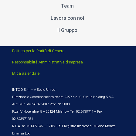
Team
Lavora con noi
Il Gruppo
Politica per la Parità di Genere
Responsabilità Amministrativa d’Impresa
Etica aziendale
INTOO S.r.l. – A Socio Unico
Direzione e Coordinamento ex art. 2497 c.c. Gi Group Holding S.p.A.
Aut. Min. del 26.02.2007 Prot. N° 5880
P.za IV Novembre, 5 – 20124 Milano – Tel. 02.6739711 – Fax
02.673971251
R.E.A. n° MI1372545 – 17.09.1991 Registro Imprese di Milano Monza
Brianza Lodi