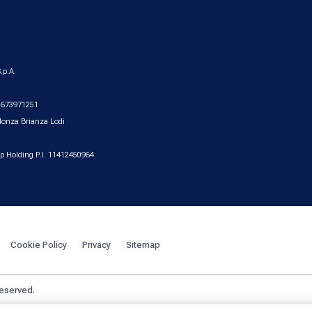
.p.A.
2.673971251
Monza Brianza Lodi
up Holding P.I. 11412450964
Cookie Policy
Privacy
Sitemap
reserved.