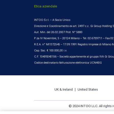
Etica aziendale
INTOO S.r.l. – A Socio Unico
Direzione e Coordinamento ex art. 2497 c.c. Gi Group Holding S
Aut. Min. del 26.02.2007 Prot. N° 5880
P.za IV Novembre, 5 – 20124 Milano – Tel. 02.6739711 – Fax 0
R.E.A. n° MI1372545 – 17.09.1991 Registro Imprese di Milano 
Cap. Soc. € 100.000,00 i.v.
C.F. 10409240156 – Società appartenente al gruppo IVA Gi Gro
Codice destinatario fatturazione elettronica UCN4I0G
UK & Ireland
United States
© 2024 INTOO LLC. All rights 