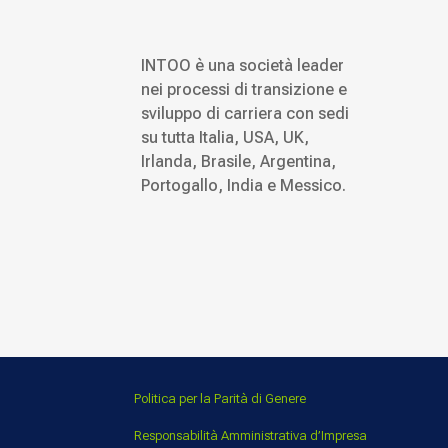
INTOO è una società leader
nei processi di transizione e
sviluppo di carriera con sedi
su tutta Italia, USA, UK,
Irlanda, Brasile, Argentina,
Portogallo, India e Messico.
Politica per la Parità di Genere
Responsabilità Amministrativa d’Impresa