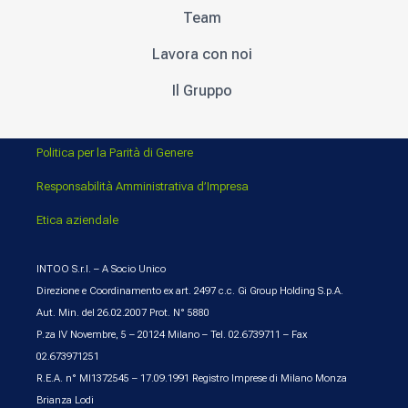
Team
Lavora con noi
Il Gruppo
Politica per la Parità di Genere
Responsabilità Amministrativa d’Impresa
Etica aziendale
INTOO S.r.l. – A Socio Unico
Direzione e Coordinamento ex art. 2497 c.c. Gi Group Holding S.p.A.
Aut. Min. del 26.02.2007 Prot. N° 5880
P.za IV Novembre, 5 – 20124 Milano – Tel. 02.6739711 – Fax
02.673971251
R.E.A. n° MI1372545 – 17.09.1991 Registro Imprese di Milano Monza
Brianza Lodi