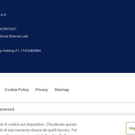
.p.A.
2.673971251
Monza Brianza Lodi
up Holding P.I. 11412450964
Cookie Policy
Privacy
Sitemap
reserved.
ie di cookie sul dispositivo. Chiudendo questo
Im
i di tracciamento diversi da quelli tecnici. Per