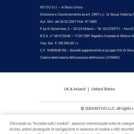
INTOO S.r.l. – A Socio Unico
Direzione e Coordinamento ex art. 2497 c.c. Gi Group Holding S
Aut. Min. del 26.02.2007 Prot. N° 5880
P.za IV Novembre, 5 – 20124 Milano – Tel. 02.6739711 – Fax 0
R.E.A. n° MI1372545 – 17.09.1991 Registro Imprese di Milano 
Cap. Soc. € 100.000,00 i.v.
C.F. 10409240156 – Società appartenente al gruppo IVA Gi Gro
Codice destinatario fatturazione elettronica UCN4I0G
UK & Ireland
United States
© 2024 INTOO LLC. All rights 
Cliccando su “Accetta tutti i cookie”, saranno memorizzate tutte le categor
avviso, potrai proseguire la navigazione in assenza di cookie o altri strument