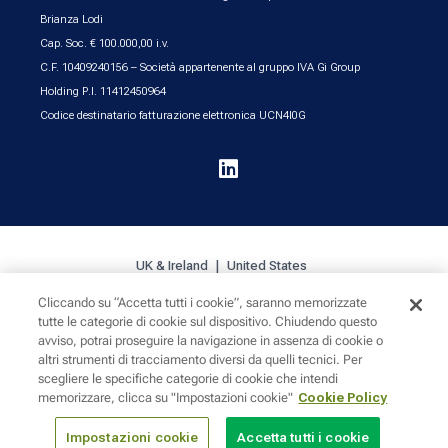
Brianza Lodi
Cap. Soc. € 100.000,00 i.v.
C.F. 10409240156 – Società appartenente al gruppo IVA Gi Group
Holding P.I. 11412450964
Codice destinatario fatturazione elettronica UCN4I0G

UK & Ireland
United States
Cliccando su “Accetta tutti i cookie”, saranno memorizzate
tutte le categorie di cookie sul dispositivo. Chiudendo questo
Cookie Policy
Privacy
Sitemap
avviso, potrai proseguire la navigazione in assenza di cookie o
altri strumenti di tracciamento diversi da quelli tecnici. Per
scegliere le specifiche categorie di cookie che intendi
memorizzare, clicca su "Impostazioni cookie"
Cookie Policy
Impostazioni cookie
Accetta tutti i cookie