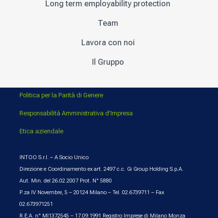
Long term employability protection
Team
Lavora con noi
Il Gruppo
Politica per la Parità di Genere
Responsabilità Amministrativa d’Impresa
Etica aziendale
INTOO S.r.l. – A Socio Unico
Direzione e Coordinamento ex art. 2497 c.c. Gi Group Holding S.p.A.
Aut. Min. del 26.02.2007 Prot. N° 5880
P.za IV Novembre, 5 – 20124 Milano – Tel. 02.6739711 – Fax
02.673971251
R.E.A. n° MI1372545 – 17.09.1991 Registro Imprese di Milano Monza