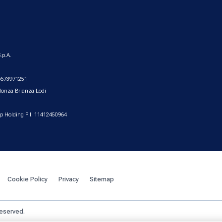
.p.A.
2.673971251
Monza Brianza Lodi
up Holding P.I. 11412450964
Cookie Policy
Privacy
Sitemap
reserved.