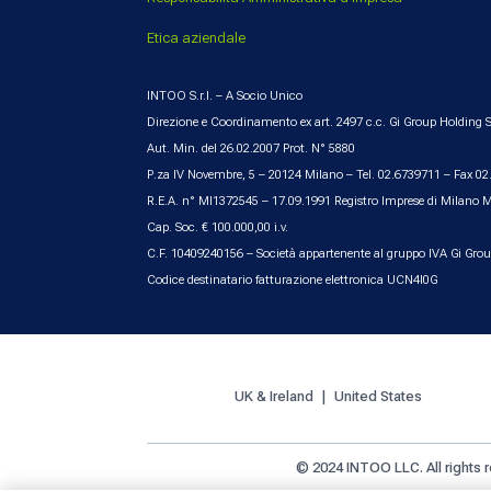
Etica aziendale
INTOO S.r.l. – A Socio Unico
Direzione e Coordinamento ex art. 2497 c.c. Gi Group Holding S
Aut. Min. del 26.02.2007 Prot. N° 5880
P.za IV Novembre, 5 – 20124 Milano – Tel. 02.6739711 – Fax 0
R.E.A. n° MI1372545 – 17.09.1991 Registro Imprese di Milano 
Cap. Soc. € 100.000,00 i.v.
C.F. 10409240156 – Società appartenente al gruppo IVA Gi Gro
Codice destinatario fatturazione elettronica UCN4I0G
UK & Ireland
United States
© 2024 INTOO LLC. All rights 