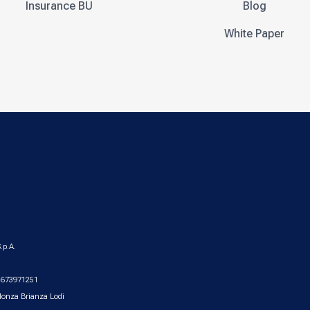
Insurance BU
Blog
White Paper
.p.A.
2.673971251
Monza Brianza Lodi