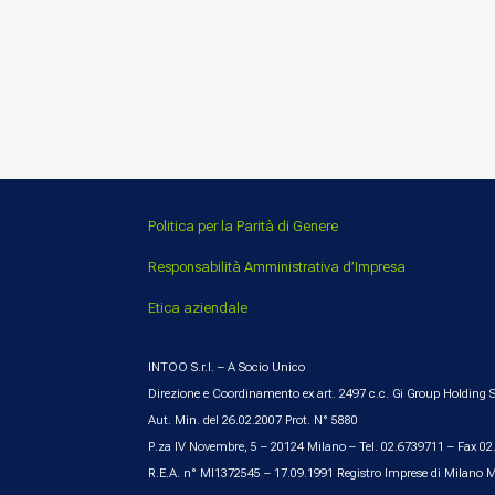
Politica per la Parità di Genere
Responsabilità Amministrativa d’Impresa
Etica aziendale
INTOO S.r.l. – A Socio Unico
Direzione e Coordinamento ex art. 2497 c.c. Gi Group Holding S
Aut. Min. del 26.02.2007 Prot. N° 5880
P.za IV Novembre, 5 – 20124 Milano – Tel. 02.6739711 – Fax 0
R.E.A. n° MI1372545 – 17.09.1991 Registro Imprese di Milano 