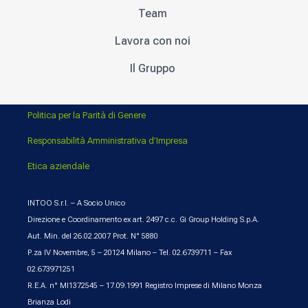
Team
Lavora con noi
Il Gruppo
Politica per la Parità di Genere
Responsabilità Amministrativa d’Impresa
Etica aziendale
INTOO S.r.l. – A Socio Unico
Direzione e Coordinamento ex art. 2497 c.c. Gi Group Holding S.p.A.
Aut. Min. del 26.02.2007 Prot. N° 5880
P.za IV Novembre, 5 – 20124 Milano – Tel. 02.6739711 – Fax
02.673971251
R.E.A. n° MI1372545 – 17.09.1991 Registro Imprese di Milano Monza
Brianza Lodi