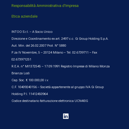
Responsabilità Amministrativa d’Impresa
Etica aziendale
INTOO S.r.l. – A Socio Unico
Direzione e Coordinamento ex art. 2497 c.c. Gi Group Holding S.p.A.
Aut. Min. del 26.02.2007 Prot. N° 5880
P.za IV Novembre, 5 – 20124 Milano – Tel. 02.6739711 – Fax
02.673971251
R.E.A. n° MI1372545 – 17.09.1991 Registro Imprese di Milano Monza
Brianza Lodi
Cap. Soc. € 100.000,00 i.v.
C.F. 10409240156 – Società appartenente al gruppo IVA Gi Group
Holding P.I. 11412450964
Codice destinatario fatturazione elettronica UCN4I0G
