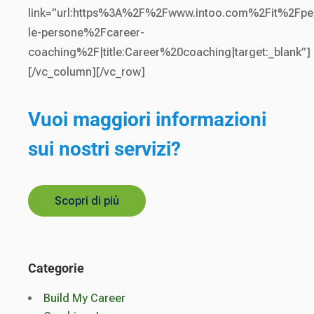
link=”url:https%3A%2F%2Fwww.intoo.com%2Fit%2Fpe
le-persone%2Fcareer-
coaching%2F|title:Career%20coaching|target:_blank”]
[/vc_column][/vc_row]
Vuoi maggiori informazioni
sui nostri servizi?
Scopri di più
Categorie
Build My Career