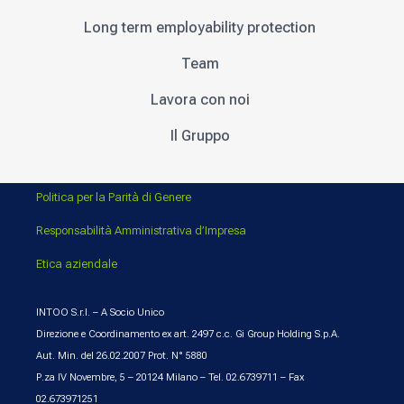
Long term employability protection
Team
Lavora con noi
Il Gruppo
Politica per la Parità di Genere
Responsabilità Amministrativa d’Impresa
Etica aziendale
INTOO S.r.l. – A Socio Unico
Direzione e Coordinamento ex art. 2497 c.c. Gi Group Holding S.p.A.
Aut. Min. del 26.02.2007 Prot. N° 5880
P.za IV Novembre, 5 – 20124 Milano – Tel. 02.6739711 – Fax
02.673971251