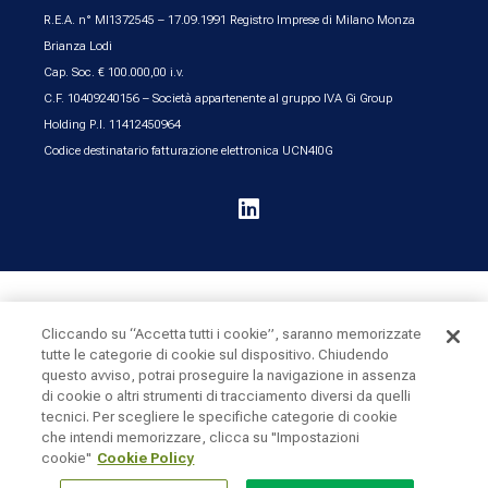
R.E.A. n° MI1372545 – 17.09.1991 Registro Imprese di Milano Monza
Brianza Lodi
Cap. Soc. € 100.000,00 i.v.
C.F. 10409240156 – Società appartenente al gruppo IVA Gi Group
Holding P.I. 11412450964
Codice destinatario fatturazione elettronica UCN4I0G

UK & Ireland
United States
Cliccando su “Accetta tutti i cookie”, saranno memorizzate
tutte le categorie di cookie sul dispositivo. Chiudendo
questo avviso, potrai proseguire la navigazione in assenza
Cookie Policy
Privacy
Sitemap
di cookie o altri strumenti di tracciamento diversi da quelli
tecnici. Per scegliere le specifiche categorie di cookie
che intendi memorizzare, clicca su "Impostazioni
cookie"
Cookie Policy