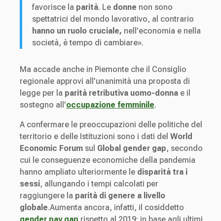
favorisce la
parità
. Le
donne
non sono
spettatrici del mondo lavorativo, al contrario
hanno un ruolo cruciale,
nell’economia e nella
società, è tempo di cambiare».
Ma accade anche in Piemonte che il Consiglio
regionale approvi all’unanimità una proposta di
legge per la
parità retributiva uomo-donna
e il
sostegno all’
occupazione femminile
.
A confermare le preoccupazioni delle politiche del
territorio e delle Istituzioni sono i dati del
World
Economic Forum
sul
Global gender gap
, secondo
cui le conseguenze economiche della pandemia
hanno ampliato ulteriormente le
disparità tra i
sessi
, allungando i tempi calcolati per
raggiungere la
parità di genere a livello
globale
.Aumenta ancora, infatti, il cosiddetto
gender pay gap
rispetto al 2019: in base agli ultimi