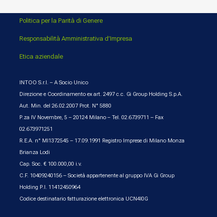
Politica per la Parità di Genere
Responsabilità Amministrativa d’Impresa
Etica aziendale
INTOO S.r.l. – A Socio Unico
Direzione e Coordinamento ex art. 2497 c.c. Gi Group Holding S.p.A.
Aut. Min. del 26.02.2007 Prot. N° 5880
P.za IV Novembre, 5 – 20124 Milano – Tel. 02.6739711 – Fax
02.673971251
R.E.A. n° MI1372545 – 17.09.1991 Registro Imprese di Milano Monza
Brianza Lodi
Cap. Soc. € 100.000,00 i.v.
C.F. 10409240156 – Società appartenente al gruppo IVA Gi Group
Holding P.I. 11412450964
Codice destinatario fatturazione elettronica UCN4I0G