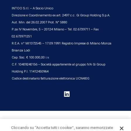
INTOO S.r.l. – A Socio Unico
Direzione e Coordinamento ex art. 2497 c.c. Gi Group Holding S.p.A.
Aut. Min. del 26.02.2007 Prot. N° 5880
P.za IV Novembre, 5 – 20124 Milano – Tel. 02.6739711 – Fax
02.673971251
R.E.A. n° MI1372545 – 17.09.1991 Registro Imprese di Milano Monza
Brianza Lodi
Cap. Soc. € 100.000,00 i.v.
C.F. 10409240156 – Società appartenente al gruppo IVA Gi Group
Holding P.I. 11412450964
Codice destinatario fatturazione elettronica UCN4I0G

UK & Ireland
United States
Cliccando su “Accetta tutti i cookie”, saranno memorizzate