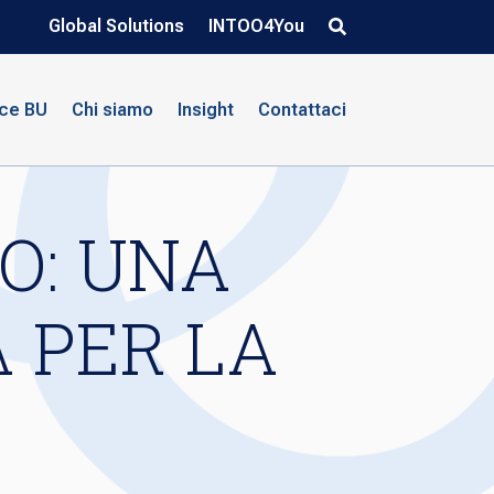
Global Solutions
INTOO4You
nce BU
Chi siamo
Insight
Contattaci
RO: UNA
A PER LA