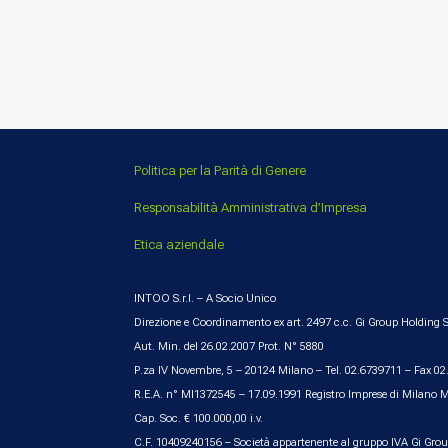
Politica per la Parità di Genere
Responsabilità Amministrativa d’Impresa
Etica aziendale
INTOO S.r.l. – A Socio Unico
Direzione e Coordinamento ex art. 2497 c.c. Gi Group Holding S
Aut. Min. del 26.02.2007 Prot. N° 5880
P.za IV Novembre, 5 – 20124 Milano – Tel. 02.6739711 – Fax 0
R.E.A. n° MI1372545 – 17.09.1991 Registro Imprese di Milano 
Cap. Soc. € 100.000,00 i.v.
C.F. 10409240156 – Società appartenente al gruppo IVA Gi Gro