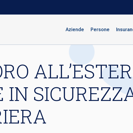
Aziende
Persone
Insura
VORO ALL’ESTE
E IN SICUREZZ
RIERA