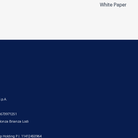
White Paper
.p.A.
2.673971251
Monza Brianza Lodi
up Holding P.I. 11412450964