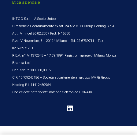
Etica aziendale
INTOO S.r.l. – A Socio Unico
Direzione e Coordinamento ex art. 2497 c.c. Gi Group Holding S.p.A.
Aut. Min. del 26.02.2007 Prot. N° 5880
P.za IV Novembre, 5 – 20124 Milano – Tel. 02.6739711 – Fax
02.673971251
R.E.A. n° MI1372545 – 17.09.1991 Registro Imprese di Milano Monza
Brianza Lodi
Cap. Soc. € 100.000,00 i.v.
C.F. 10409240156 – Società appartenente al gruppo IVA Gi Group
Holding P.I. 11412450964
Codice destinatario fatturazione elettronica UCN4I0G
