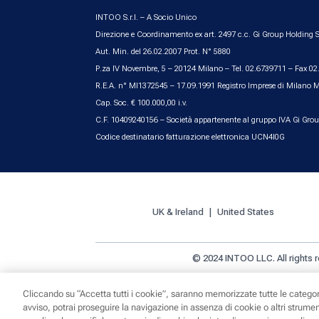
INTOO S.r.l. – A Socio Unico
Direzione e Coordinamento ex art. 2497 c.c. Gi Group Holding S
Aut. Min. del 26.02.2007 Prot. N° 5880
P.za IV Novembre, 5 – 20124 Milano – Tel. 02.6739711 – Fax 0
R.E.A. n° MI1372545 – 17.09.1991 Registro Imprese di Milano 
Cap. Soc. € 100.000,00 i.v.
C.F. 10409240156 – Società appartenente al gruppo IVA Gi Gro
Codice destinatario fatturazione elettronica UCN4I0G
UK & Ireland
United States
© 2024 INTOO LLC. All rights 
Cliccando su “Accetta tutti i cookie”, saranno memorizzate tutte le categor
avviso, potrai proseguire la navigazione in assenza di cookie o altri strument