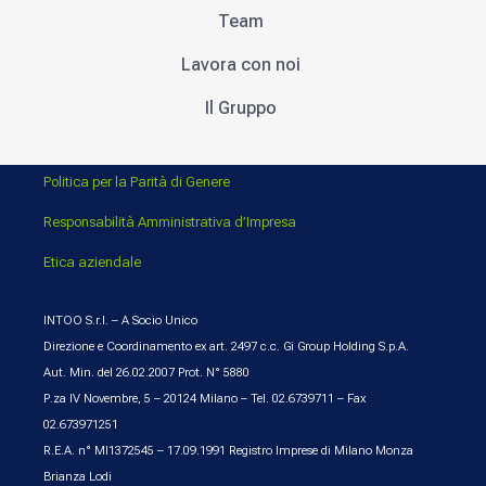
Team
Lavora con noi
Il Gruppo
Politica per la Parità di Genere
Responsabilità Amministrativa d’Impresa
Etica aziendale
INTOO S.r.l. – A Socio Unico
Direzione e Coordinamento ex art. 2497 c.c. Gi Group Holding S.p.A.
Aut. Min. del 26.02.2007 Prot. N° 5880
P.za IV Novembre, 5 – 20124 Milano – Tel. 02.6739711 – Fax
02.673971251
R.E.A. n° MI1372545 – 17.09.1991 Registro Imprese di Milano Monza
Brianza Lodi