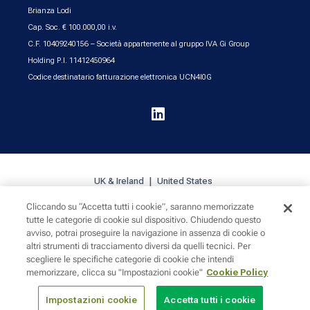
Brianza Lodi
Cap. Soc. € 100.000,00 i.v.
C.F. 10409240156 – Società appartenente al gruppo IVA Gi Group
Holding P.I. 11412450964
Codice destinatario fatturazione elettronica UCN4I0G

UK & Ireland
United States
Cliccando su “Accetta tutti i cookie”, saranno memorizzate
tutte le categorie di cookie sul dispositivo. Chiudendo questo
Cookie Policy
Privacy
Sitemap
avviso, potrai proseguire la navigazione in assenza di cookie o
altri strumenti di tracciamento diversi da quelli tecnici. Per
scegliere le specifiche categorie di cookie che intendi
memorizzare, clicca su "Impostazioni cookie"
Cookie Policy
Impostazioni cookie
Accetta tutti i cookie
© 2024 INTOO LLC. 