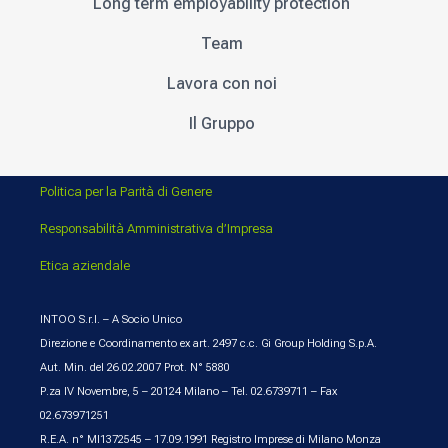
Long term employability protection
Team
Lavora con noi
Il Gruppo
Politica per la Parità di Genere
Responsabilità Amministrativa d’Impresa
Etica aziendale
INTOO S.r.l. – A Socio Unico
Direzione e Coordinamento ex art. 2497 c.c. Gi Group Holding S.p.A.
Aut. Min. del 26.02.2007 Prot. N° 5880
P.za IV Novembre, 5 – 20124 Milano – Tel. 02.6739711 – Fax
02.673971251
R.E.A. n° MI1372545 – 17.09.1991 Registro Imprese di Milano Monza