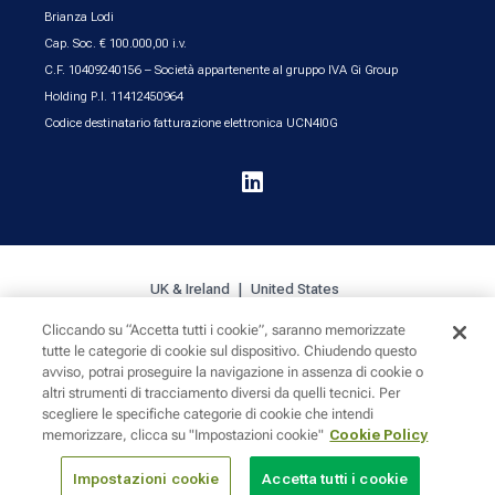
Brianza Lodi
Cap. Soc. € 100.000,00 i.v.
C.F. 10409240156 – Società appartenente al gruppo IVA Gi Group
Holding P.I. 11412450964
Codice destinatario fatturazione elettronica UCN4I0G

UK & Ireland
United States
Cliccando su “Accetta tutti i cookie”, saranno memorizzate
tutte le categorie di cookie sul dispositivo. Chiudendo questo
Cookie Policy
Privacy
Sitemap
avviso, potrai proseguire la navigazione in assenza di cookie o
altri strumenti di tracciamento diversi da quelli tecnici. Per
scegliere le specifiche categorie di cookie che intendi
memorizzare, clicca su "Impostazioni cookie"
Cookie Policy
Impostazioni cookie
Accetta tutti i cookie
© 2024 INTOO LLC. 