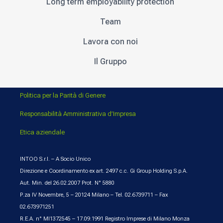
Long term employability protection
Team
Lavora con noi
Il Gruppo
Politica per la Parità di Genere
Responsabilità Amministrativa d’Impresa
Etica aziendale
INTOO S.r.l. – A Socio Unico
Direzione e Coordinamento ex art. 2497 c.c. Gi Group Holding S.p.A.
Aut. Min. del 26.02.2007 Prot. N° 5880
P.za IV Novembre, 5 – 20124 Milano – Tel. 02.6739711 – Fax
02.673971251
R.E.A. n° MI1372545 – 17.09.1991 Registro Imprese di Milano Monza