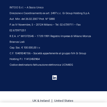
INTOO S.r.l. – A Socio Unico
Direzione e Coordinamento ex art. 2497 c.c. Gi Group Holding S.p.A.
Aut. Min. del 26.02.2007 Prot. N° 5880
P.za IV Novembre, 5 – 20124 Milano – Tel. 02.6739711 – Fax
02.673971251
R.E.A. n° MI1372545 – 17.09.1991 Registro Imprese di Milano Monza
Brianza Lodi
Cap. Soc. € 100.000,00 i.v.
C.F. 10409240156 – Società appartenente al gruppo IVA Gi Group
Holding P.I. 11412450964
Codice destinatario fatturazione elettronica UCN4I0G

UK & Ireland
United States