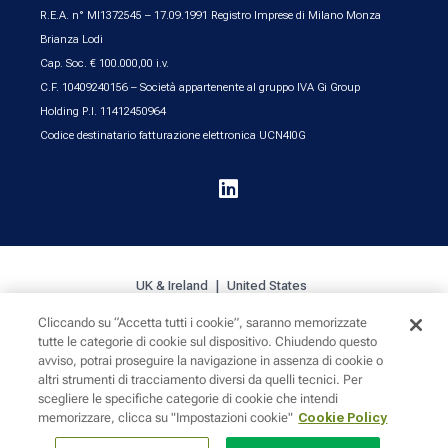
R.E.A. n° MI1372545 – 17.09.1991 Registro Imprese di Milano Monza
Brianza Lodi
Cap. Soc. € 100.000,00 i.v.
C.F. 10409240156 – Società appartenente al gruppo IVA Gi Group
Holding P.I. 11412450964
Codice destinatario fatturazione elettronica UCN4I0G

UK & Ireland
United States
Cliccando su “Accetta tutti i cookie”, saranno memorizzate
tutte le categorie di cookie sul dispositivo. Chiudendo questo
Cookie Policy
Privacy
Sitemap
avviso, potrai proseguire la navigazione in assenza di cookie o
altri strumenti di tracciamento diversi da quelli tecnici. Per
scegliere le specifiche categorie di cookie che intendi
memorizzare, clicca su "Impostazioni cookie"
Cookie Policy