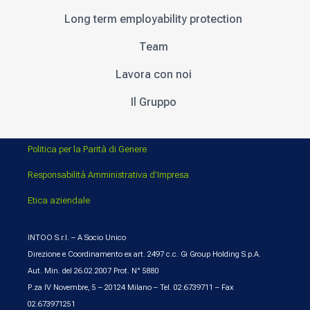
Long term employability protection
Team
Lavora con noi
Il Gruppo
Politica per la Parità di Genere
Responsabilità Amministrativa d’Impresa
Etica aziendale
INTOO S.r.l. – A Socio Unico
Direzione e Coordinamento ex art. 2497 c.c. Gi Group Holding S.p.A.
Aut. Min. del 26.02.2007 Prot. N° 5880
P.za IV Novembre, 5 – 20124 Milano – Tel. 02.6739711 – Fax
02.673971251