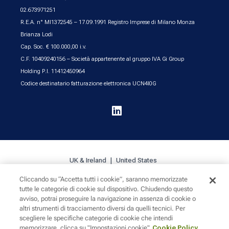
02.673971251
R.E.A. n° MI1372545 – 17.09.1991 Registro Imprese di Milano Monza
Brianza Lodi
Cap. Soc. € 100.000,00 i.v.
C.F. 10409240156 – Società appartenente al gruppo IVA Gi Group
Holding P.I. 11412450964
Codice destinatario fatturazione elettronica UCN4I0G

UK & Ireland
United States
Cliccando su “Accetta tutti i cookie”, saranno memorizzate
tutte le categorie di cookie sul dispositivo. Chiudendo questo
Cookie Policy
Privacy
Sitemap
avviso, potrai proseguire la navigazione in assenza di cookie o
altri strumenti di tracciamento diversi da quelli tecnici. Per
scegliere le specifiche categorie di cookie che intendi
memorizzare, clicca su "Impostazioni cookie"
Cookie Policy