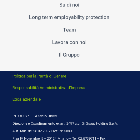
Su di noi
Long term employability protection
Team
Lavora con noi
Il Gruppo
Politica per la Parità di Genere
Responsabilità Amministrativa d’Impresa
Etica aziendale
INTOO S.r.l. – A Socio Unico
Direzione e Coordinamento ex art. 2497 c.c. Gi Group Holding S.p.A.
Aut. Min. del 26.02.2007 Prot. N° 5880
P.za IV Novembre, 5 – 20124 Milano – Tel. 02.6739711 – Fax