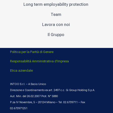
Long term employability protection
Team
Lavora con noi
Il Gruppo
Politica per la Parità di Genere
Responsabilità Amministrativa d’Impresa
Etica aziendale
INTOO S.r.l. – A Socio Unico
Direzione e Coordinamento ex art. 2497 c.c. Gi Group Holding S.p.A.
Aut. Min. del 26.02.2007 Prot. N° 5880
P.za IV Novembre, 5 – 20124 Milano – Tel. 02.6739711 – Fax
02.673971251