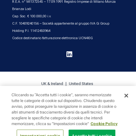
R.E.A. n° MI1372545 – 17.09.1991 Registro Imprese di Milano Monza
Brianza Lodi
Cap. Soc. € 100.000,00 i.v.
C.F. 10409240156 – Società appartenente al gruppo IVA Gi Group
Holding P.I. 11412450964
Codice destinatario fatturazione elettronica UCN4I0G

UK & Ireland
United States
Cliccando su “Accetta tutti i cookie”, saranno memorizzate
tutte le categorie di cookie sul dispositivo. Chiudendo questo
Cookie Policy
Privacy
Sitemap
avviso, potrai proseguire la navigazione in assenza di cookie o
altri strumenti di tracciamento diversi da quelli tecnici. Per
scegliere le specifiche categorie di cookie che intendi
memorizzare, clicca su "Impostazioni cookie"
Cookie Policy
Impostazioni cookie
Accetta tutti i cookie