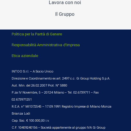
Lavora con noi
Il Gruppo
Politica per la Parità di Genere
Responsabilità Amministrativa d’Impresa
Etica aziendale
INTOO S.r.l. – A Socio Unico
Direzione e Coordinamento ex art. 2497 c.c. Gi Group Holding S.p.A.
Aut. Min. del 26.02.2007 Prot. N° 5880
P.za IV Novembre, 5 – 20124 Milano – Tel. 02.6739711 – Fax
02.673971251
R.E.A. n° MI1372545 – 17.09.1991 Registro Imprese di Milano Monza
Brianza Lodi
Cap. Soc. € 100.000,00 i.v.
C.F. 10409240156 – Società appartenente al gruppo IVA Gi Group