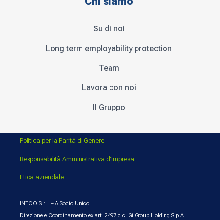
Chi siamo
Su di noi
Long term employability protection
Team
Lavora con noi
Il Gruppo
Politica per la Parità di Genere
Responsabilità Amministrativa d’Impresa
Etica aziendale
INTOO S.r.l. – A Socio Unico
Direzione e Coordinamento ex art. 2497 c.c. Gi Group Holding S.p.A.