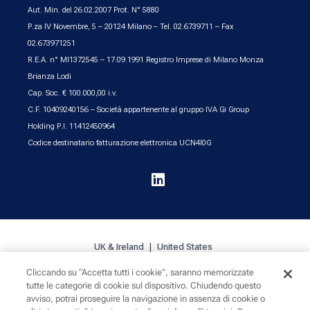
Aut. Min. del 26.02.2007 Prot. N° 5880
P.za IV Novembre, 5 – 20124 Milano – Tel. 02.6739711 – Fax
02.673971251
R.E.A. n° MI1372545 – 17.09.1991 Registro Imprese di Milano Monza
Brianza Lodi
Cap. Soc. € 100.000,00 i.v.
C.F. 10409240156 – Società appartenente al gruppo IVA Gi Group
Holding P.I. 11412450964
Codice destinatario fatturazione elettronica UCN4I0G

UK & Ireland
United States
Cliccando su “Accetta tutti i cookie”, saranno memorizzate
tutte le categorie di cookie sul dispositivo. Chiudendo questo
Cookie Policy
Privacy
Sitemap
avviso, potrai proseguire la navigazione in assenza di cookie o