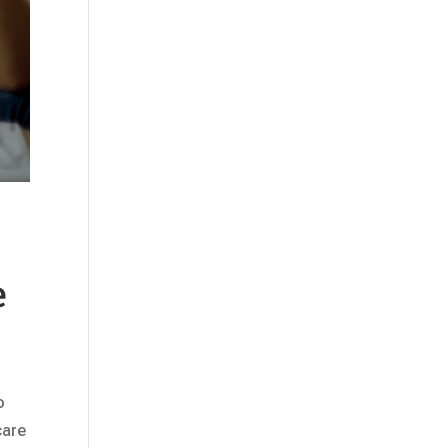
e
o
care