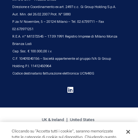
Direzione e Coordinamento ex art. 2497 c.c. Gi Group Holding S.p.A.
Aut. Min. del 26.02.2007 Prot. N° 5880
P.za IV Novembre, 5 – 20124 Milano – Tel. 02.6739711 – Fax
02.673971251
R.E.A. n° MI1372545 – 17.09.1991 Registro Imprese di Milano Monza
Brianza Lodi
Cap. Soc. € 100.000,00 i.v.
C.F. 10409240156 – Società appartenente al gruppo IVA Gi Group
Holding P.I. 11412450964
Codice destinatario fatturazione elettronica UCN4I0G

UK & Ireland
United States
Cliccando su “Accetta tutti i cookie”, saranno memorizzate
tutte le categorie di cookie sul dispositivo. Chiudendo questo