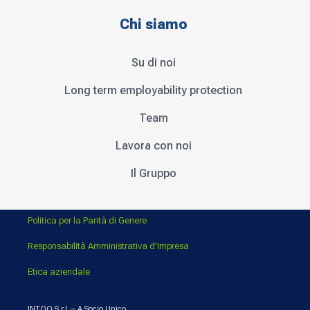
Chi siamo
Su di noi
Long term employability protection
Team
Lavora con noi
Il Gruppo
Politica per la Parità di Genere
Responsabilità Amministrativa d’Impresa
Etica aziendale
INTOO S.r.l. – A Socio Unico